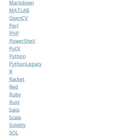
Markdown
MATLAB
OpenCV
Perl
PHP
PowerShell
PyQt
Python
PythonLegacy
R
Racket
Red
Ruby
Rust
Sass
Scala
Solidity
SQL