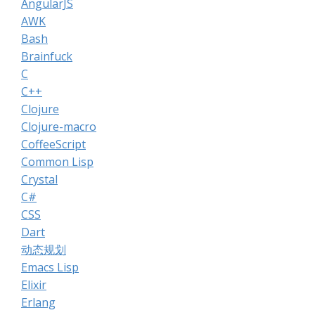
AngularJS
AWK
Bash
Brainfuck
C
C++
Clojure
Clojure-macro
CoffeeScript
Common Lisp
Crystal
C#
CSS
Dart
动态规划
Emacs Lisp
Elixir
Erlang