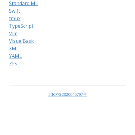
Standard ML
Swift
tmux
TypeScript
Vim
VisualBasic
XML
YAML
ZFS
京ICP备2020046797号