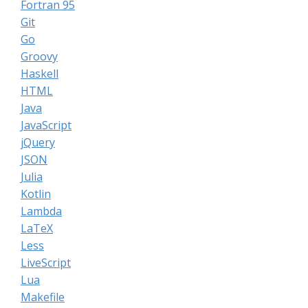
Fortran 95
Git
Go
Groovy
Haskell
HTML
Java
JavaScript
jQuery
JSON
Julia
Kotlin
Lambda
LaTeX
Less
LiveScript
Lua
Makefile